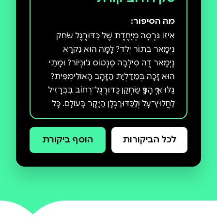
מה הסיפור:
אֵיזוֹ גִּרְסָה מְיֻחֶדֶת שֶׁל כַּדּוּרֶגֶל שִׂחֵק
נֶיְמָאר בְּתוֹר יֶלֶד? לָמָּה הוּא נִקְרָא
נֶיְמָאר דֶה סִילְבָה סַנְטוֹס ג'וּנְיוֹר? וּמָתַי
הוּא זָכָה בְּמֵדַלְיַת הַזָּהָב הָאוֹלִימְפִּית?
גַּלּוּ אֵיךְ הָפַךְ שַׂחְקַן כַּדּוּרֶגֶל־רְחוֹב בִּבְּרָזִיל
לַחֲלוּץ־עָל וְלַכַּדּוּרַגְלָן הַיָּקָר בָּעוֹלָם. כָּל
הָעֻבְדּוֹת, כָּל הַסִּפּוּרִים וְכָל הַמִּסְפָּרִים
שֶׁמֵּאֲחוֹרֵי כּוֹכַב הַכַּדּוּרֶגֶל: נֶיְמָאר!
לכל הביקורות
הוסף ביקורת