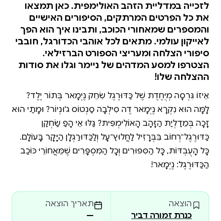
לזכייה במדליית הזהב האולימפית. כאן תמצאו
את כל הפרטים המרתקים, הסיפורים האישיים
והמספרים שמאחורי הכוכב, ותבינו איך הוא הפך
לאייקון עולמי. מתאים לכל אוהבי הכדורגל, חובבי
סיפורי הצלחה ומעריצי הספורט הברזילאי.
הצטרפו למסע המדהים של ניימר וגלו את סודות
ההצלחה שלו!
אֵיזוֹ גִּרְסָה מְיֻחֶדֶת שֶׁל כַּדּוּרֶגֶל שִׂחֵק נֶיְמָאר בְּתוֹר יֶלֶד?
לָמָּה הוּא נִקְרָא נֶיְמָאר דֶה סִילְבָה סַנְטוֹס ג'וּנְיוֹר? וּמָתַי הוּא
זָכָה בְּמֵדַלְיַת הַזָּהָב הָאוֹלִימְפִּית? גַּלּוּ אֵיךְ הָפַךְ שַׂחְקַן
כַּדּוּרֶגֶל־רְחוֹב בִּבְּרָזִיל לַחֲלוּץ־עָל וְלַכַּדּוּרַגְלָן הַיָּקָר בָּעוֹלָם.
כָּל הָעֻבְדּוֹת, כָּל הַסִּפּוּרִים וְכָל הַמִּסְפָּרִים שֶׁמֵּאֲחוֹרֵי כּוֹכַב
הַכַּדּוּרֶגֶל: נֶיְמָאר!
הוצאה
תאריך הוצאה
כנרת זמורה דביר
—