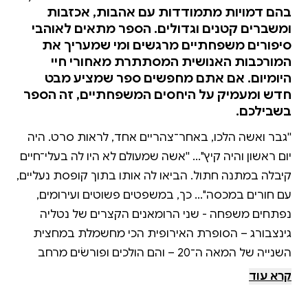
בהם דמויות מתמודדות עם אהבות, אכזבות
ומשברים קטנים וגדולים. הספר מתאים לאוהבי
סיפורים משפחתיים מרגשים ומי שמעריך את
המורכבות האנושית המסתתרת מאחורי חיי
היומיום. אם אתם מחפשים ספר שמציע מבט
חדש ומעמיק על היחסים המשפחתיים, זה הספר
בשבילכם.
''גבר ואשה הלכו, באחר־צהריים אחד, לראות סרט. היה
יום ראשון והיה קיץ''... ''אשה שמעולם לא היו לה בעלי־חיים
קיבלה במתנה חתול. הביאו לה אותו בתוך קופסת נעליים,
עם חורים במכסה''... כך, במשפטים פשוטים ועירומים,
נפתחים משפחה - שני הרומאנים הקצרים של נטליה
גינצבורג – הסופרת האירופית הכי מחשמלת במחצית
השנייה של המאה ה־20 – והם הולכים ופורשׂים מרחב
המאוכלס בצפיפות בתאים משפחתיים כושלים ומופרכים,
קרא עוד
שכמו קפאו לאחר מפולת או על סיפָּהּ. הגבר והאשה