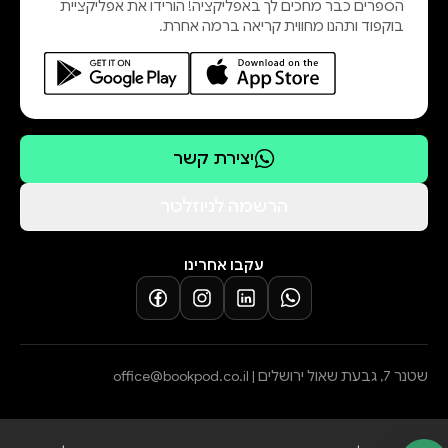
הספרים כבר מחכים לך באפליקציה! הורידו את אפליקציית
בוקפוד ותהנו מחווית קריאה ברמה אחרת.
יצירת קשר
הרשמה לניוזלטר
עקבו אחרינו
שטנר 7, גבעת שאול ירושלים |
office@bookpod.co.il