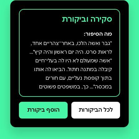
סקירה וביקורת
מה הסיפור:
''גבר ואשה הלכו, באחר־צהריים אחד,
לראות סרט. היה יום ראשון והיה קיץ''...
''אשה שמעולם לא היו לה בעלי־חיים
קיבלה במתנה חתול. הביאו לה אותו
בתוך קופסת נעליים, עם חורים
במכסה''... כך, במשפטים פשוטים
ועירומים, נפתחים משפחה - שני
הרומאנים הקצרים של נטליה גינצבורג
לכל הביקורות
הוסף ביקורת
– הסופרת האירופית הכי מחשמלת
במחצית השנייה של המאה ה־20 –
והם הולכים ופורשׂים מרחב המאוכלס
בצפיפות בתאים משפחתיים כושלים