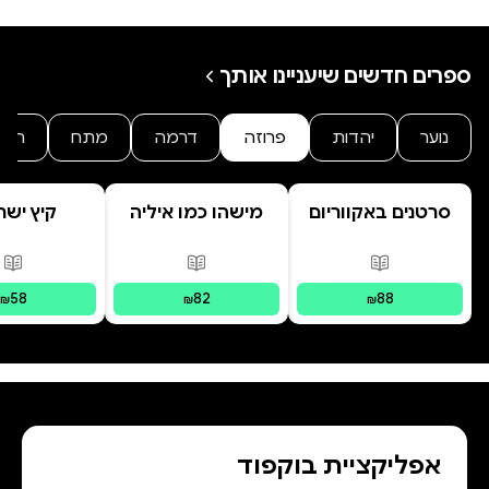
ספרים חדשים שיעניינו אותך
נוער
יהדות
פרוזה
דרמה
מתח
היסט
סרטנים באקווריום
מישהו כמו איליה
קיץ ישר
פורמטים זמינים
:
מודפס
פורמטים זמינים
:
מודפס
פור
58
82
88
₪
₪
₪
אפליקציית בוקפוד