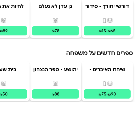
דורשי יחודך - סידור
גן עדן לא נעלם
לחיות את הי
רמב"ם
פורמטים זמינים
:
מודפס, דיגיטלי
פורמטים זמינים
:
מודפס
פור
89
78
15
-
65
₪
₪
₪
₪
ספרים חדשים על משפחה
שיחת האיברים -
יהושע - ספר הנצחון
בית שע
המשפחה הפנימית
בשביל
| מסע לריפוי
פורמטים זמינים
:
מודפס, דיגיטלי
פורמטים זמינים
:
מודפס
פור
בשיטת IFS צ
50
88
75
-
90
₪
₪
₪
₪