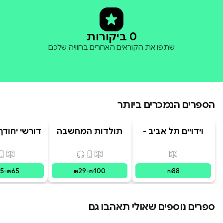
0 ביקורות
שתפו את הקוראים האחרים בחוויה שלכם
הספרים הנמכרים ביותר
וידויים תל אביב -
תולדות המחשבה
דורשי יחודך 
TLV Confessions
האנושית
רמב"
פורמטים זמינים
:
מודפס
פורמטים זמינים
:
מודפס, דיגיט
פורמ
15
-
65
29
-
100
88
₪
₪
₪
₪
ספרים נוספים שאולי תאהבו גם