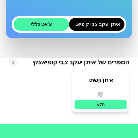
איתן יעקב צבי קופיאצקי
צ׳אט כללי
הספרים של
איתן יעקב צבי קופיאצקי
איתן קשתו
פורמטים זמינים
:
מודפס
70
₪