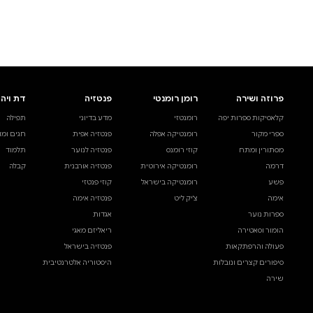
לעיין באינדקס הסופר
לדף הבית
חיפוש ספר
דת ויהדות
בית ולייפסטייל
מדע ועיון
תפילה
ספרי בישול
עיון והעשרה