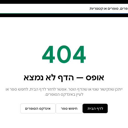
חיפוש AI
דת ויהדות
תפילה
חגים ומועדים
תלמוד
קבלה
א נמצא
זור לדף הבית, לחפש ספר או