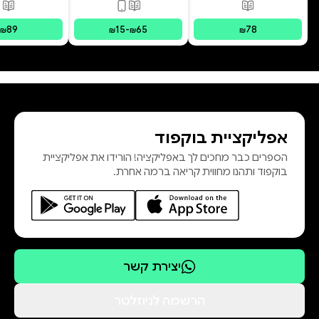
פורמטים זמינים
:
מודפס
פורמטים זמינים
:
מודפס, דיגי
פור
89
15
-
65
78
₪
₪
₪
₪
אפליקציית בוקפוד
הספרים כבר מחכים לך באפליקציה! הורידו את אפליקציית
בוקפוד ותהנו מחווית קריאה ברמה אחרת.
יצירת קשר
הרשמה לניוזלטר