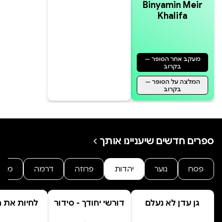
Binyamin Meir
Khalifa
מעקב אחר הסופר —
בקרוב
המלצה על הסופר —
בקרוב
ספרים חדשים שיעניינו אותך
פסח
נוער
יהדות
פרוזה
דרמה
מתח
גן עדן לא נעלם
דורשי יחודך - סידור
לחיות את הי
רמב"ם