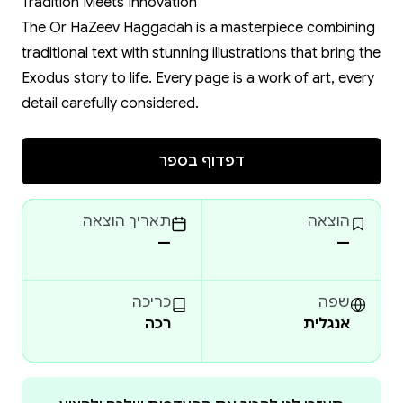
Tradition Meets Innovation
The Or HaZeev Haggadah is a masterpiece combining
traditional text with stunning illustrations that bring the
Exodus story to life. Every page is a work of art, every
detail carefully considered.
דפדוף בספר
הוצאה
תאריך הוצאה
—
—
שפה
כריכה
אנגלית
רכה