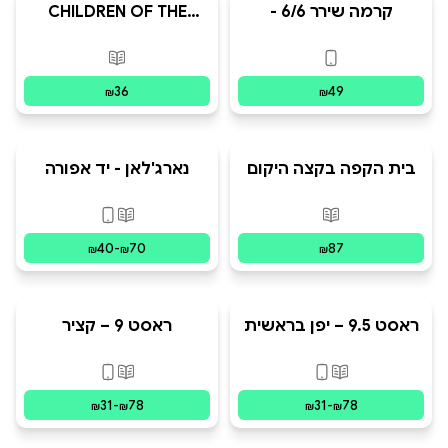
קרמה שירר 6/6 -
CHILDREN OF THE
תרימולפסיה, קצימה
PRESENT
וענבלים
פורמטים זמינים
:
דיגיטלי
פורמטים זמינים
:
מ
36
49
₪
₪
בית הקפה בקצה היקום
נארג'לאן - יד אפורה
פורמטים זמינים
:
מודפס
פורמטים זמינים
:
מו
40
-
70
87
₪
₪
₪
ראסט 9.5 – יפן בראשית
ראסט 9 – קציר
פורמטים זמינים
:
מודפס, דיגיטלי
פורמטים זמינים
:
מו
31
-
78
31
-
78
₪
₪
₪
₪