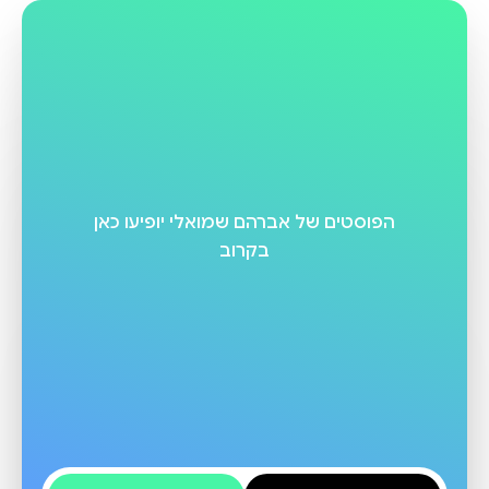
ואת הספר "שֶׁמָּשׁוּ", על דמות המסרבת לאבד
אברהם שמואלי.
הפוסטים של
אברהם שמואלי
יופיעו כאן
בקרוב