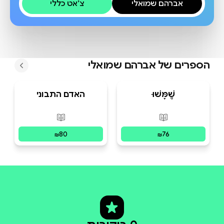
אברהם שמואלי
צ׳אט כללי
הספרים של
אברהם שמואלי
שֶׁמָּשׁוּ
האדם התבוני
פורמטים זמינים
:
מודפס
פורמטים זמינים
:
מו
80
76
₪
₪