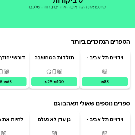
0 ביקורות
שתפו את הקוראים האחרים בחוויה שלכם
הספרים הנמכרים ביותר
וידויים תל אביב -
תולדות המחשבה
דורשי יחודך 
TLV Confessions
האנושית
רמב"
פורמטים זמינים
:
מודפס
פורמטים זמינים
:
מודפס, דיגיט
פורמ
15
-
65
29
-
100
88
₪
₪
₪
₪
ספרים נוספים שאולי תאהבו גם
וידויים תל אביב -
גן עדן לא נעלם
לחיות את הי
TLV Confessions