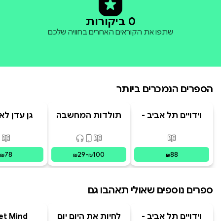
0 ביקורות
שתפו את הקוראים האחרים בחוויה שלכם
הספרים הנמכרים ביותר
וידויים תל אביב -
תולדות המחשבה
גן עדן לא
TLV Confessions
האנושית
פורמטים זמינים
:
מודפס
פורמטים זמינים
:
מודפס, דיגיט
פור
78
29
-
100
88
₪
₪
₪
₪
ספרים נוספים שאולי תאהבו גם
וידויים תל אביב -
לחיות את היום יום
et Mind