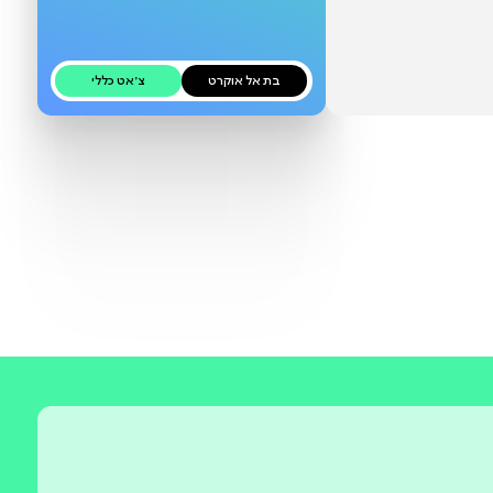
כאן בקרוב
בת אל אוקרט
צ׳אט כללי