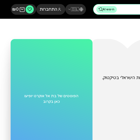
🇮🇱
התחברות
0
₪
הפוסטים של
בת אל אוקרט
יופיעו