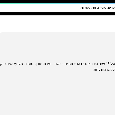
חיפוש AI
דת ויהדות
תפילה
חגים ומועדים
תלמוד
קבלה
רים ברשת , יוצרת תוכן , מוכרת מערוץ המתחזקות הישראלי בטיקטוק,