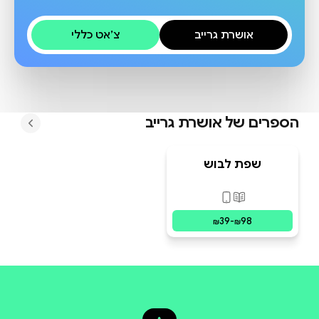
אושרת גרייב
צ׳אט כללי
הספרים של
אושרת גרייב
שפת לבוש
פורמטים זמינים
:
מודפס, דיגיטלי
39
-
98
₪
₪