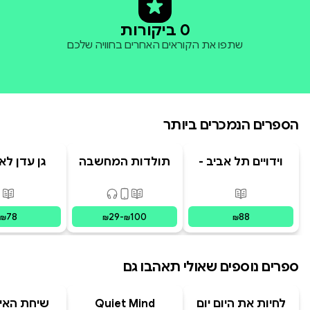
0 ביקורות
שתפו את הקוראים האחרים בחוויה שלכם
הספרים הנמכרים ביותר
וידויים תל אביב -
תולדות המחשבה
גן עדן לא
TLV Confessions
האנושית
פורמטים זמינים
:
מודפס
פורמטים זמינים
:
מודפס, דיגיט
פור
78
29
-
100
88
₪
₪
₪
₪
ספרים נוספים שאולי תאהבו גם
לחיות את היום יום
Quiet Mind
שיחת האיב