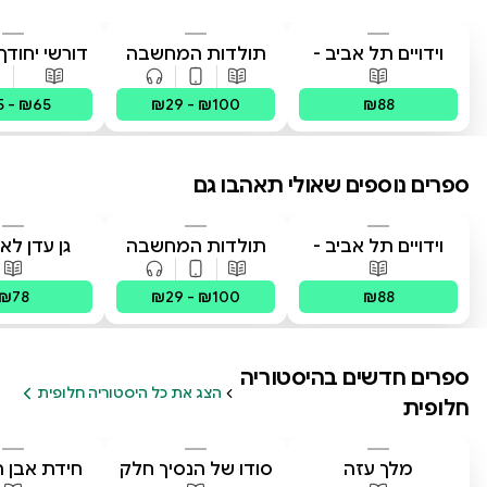
וידויים תל אביב -
תולדות המחשבה
דורשי יחודך 
TLV Confessions
האנושית
רמב"
פורמטים זמינים
:
מודפס
פורמטים זמינים
:
מודפס, דיגיטלי,
פורמטים 
5 - ₪65
₪29 - ₪100
₪88
ספרים נוספים שאולי תאהבו גם
וידויים תל אביב -
תולדות המחשבה
גן עדן לא
TLV Confessions
האנושית
פורמטים זמינים
:
מודפס
פורמטים זמינים
:
מודפס, דיגיטלי,
פורמטים 
₪78
₪29 - ₪100
₪88
ספרים חדשים ב
היסטוריה
הצג את כל היסטוריה חלופית
חלופית
מלך עזה
סודו של הנסיך חלק
חידת אבן 