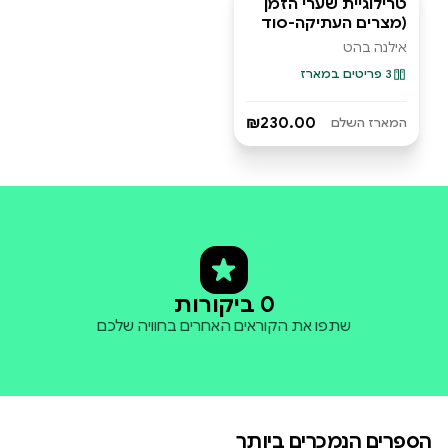
טרילוגיית שערי הזמן
מארז ספרים
(מצרים העתיקה-סוד
התודעה, קומראן-סוד
אילנה בהט
המגילות, אטלנטיס -
3 פריטים במארז
סוד הקריסטל)
₪230.00
המארז השלם
0 ביקורות
שתפו את הקוראים האחרים בחוויה שלכם
הספרים הנמכרים ביותר