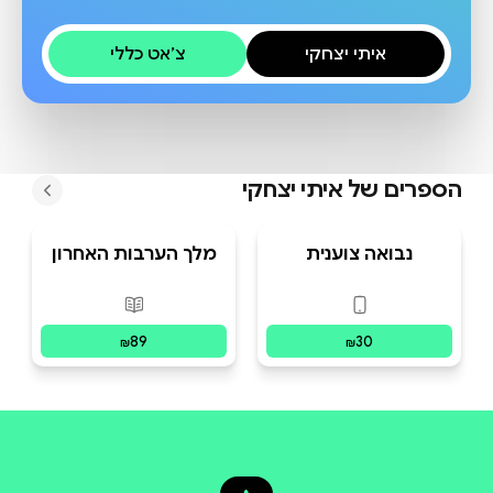
איתי יצחקי
צ׳אט כללי
הספרים של
איתי יצחקי
נבואה צוענית
מלך הערבות האחרון
פורמטים זמינים
:
דיגיטלי
פורמטים זמינים
:
מו
89
30
₪
₪