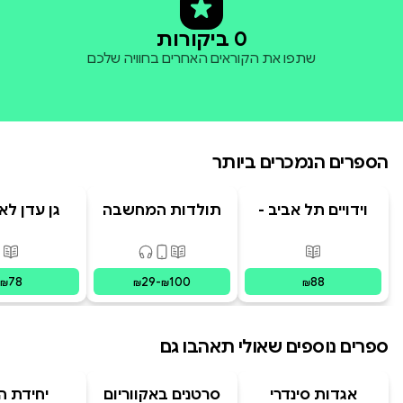
0 ביקורות
שתפו את הקוראים האחרים בחוויה שלכם
הספרים הנמכרים ביותר
וידויים תל אביב -
תולדות המחשבה
גן עדן לא
TLV Confessions
האנושית
פורמטים זמינים
:
מודפס
פורמטים זמינים
:
מודפס, דיגיט
פור
78
29
-
100
88
₪
₪
₪
₪
ספרים נוספים שאולי תאהבו גם
אגדות סינדרי
סרטנים באקווריום
יחידת ה