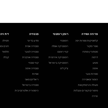
לעיין באינדקס הסופר
לדף הבית
חיפוש ספר
דת ויהדות
בית ולייפסטייל
מדע ועיון
תפילה
ספרי בישול
עיון והעשרה