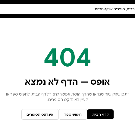
חיפוש AI
דת ויהדות
תפילה
חגים ומועדים
תלמוד
קבלה
א נמצא
זור לדף הבית, לחפש ספר או