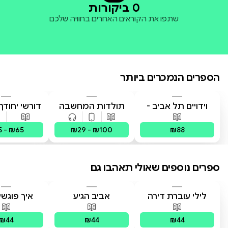
0 ביקורות
שתפו את הקוראים האחרים בחוויה שלכם
הספרים הנמכרים ביותר
וידויים תל אביב -
תולדות המחשבה
דורשי יחודך 
TLV Confessions
האנושית
רמב"
פורמטים זמינים
:
מודפס
פורמטים זמינים
:
מודפס, דיגיטלי,
פורמטים 
5 - ₪65
₪29 - ₪100
₪88
ספרים נוספים שאולי תאהבו גם
לילי עוברת דירה
אביב הגיע
איך פוגש
הלב?
פורמטים זמינים
:
מודפס
פורמטים זמינים
:
מודפס
פורמטים 
₪44
₪44
₪44