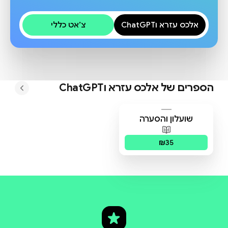
אלכס עזרא וChatGPT
צ׳אט כללי
הספרים של
אלכס עזרא וChatGPT
שועלון והסערה
פורמטים זמינים
:
מודפס
₪35