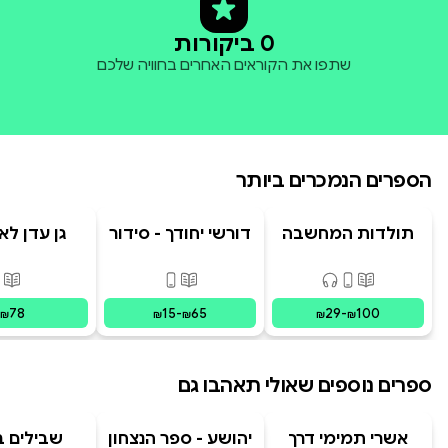
0 ביקורות
שתפו את הקוראים האחרים בחוויה שלכם
הספרים הנמכרים ביותר
תולדות המחשבה
דורשי יחודך - סידור
גן עדן לא
האנושית
רמב"ם
פורמטים זמינים
:
מודפס, דיגיטלי, קולי
פורמטים זמינים
:
מודפס, דיגי
פור
78
15
-
65
29
-
100
₪
₪
₪
₪
₪
ספרים נוספים שאולי תאהבו גם
אשרי תמימי דרך
יהושע - ספר הנצחון
שבילים 