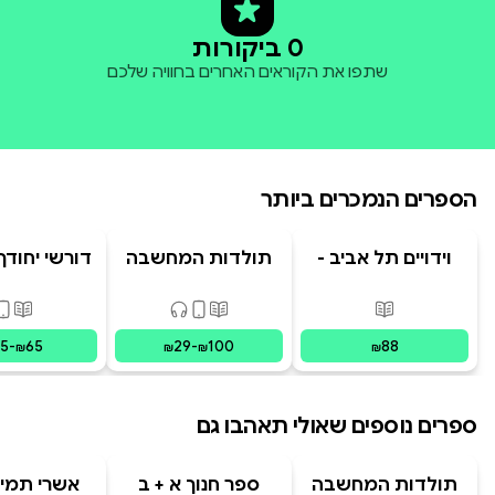
0 ביקורות
שתפו את הקוראים האחרים בחוויה שלכם
הספרים הנמכרים ביותר
וידויים תל אביב -
תולדות המחשבה
דורשי יחודך 
TLV Confessions
האנושית
רמב"
פורמטים זמינים
:
מודפס
פורמטים זמינים
:
מודפס, דיגיט
פורמ
15
-
65
29
-
100
88
₪
₪
₪
₪
ספרים נוספים שאולי תאהבו גם
תולדות המחשבה
ספר חנוך א + ב
אשרי תמימ