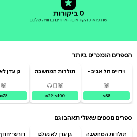
0 ביקורות
שתפו את הקוראים האחרים בחוויה שלכם
הספרים הנמכרים ביותר
וידויים תל אביב -
תולדות המחשבה
גן עדן לא
TLV Confessions
האנושית
פורמטים זמינים
:
מודפס
פורמטים זמינים
:
מודפס, דיגיט
פור
78
29
-
100
88
₪
₪
₪
₪
ספרים נוספים שאולי תאהבו גם
תולדות המחשבה
גן עדן לא נעלם
דורשי יחודך 