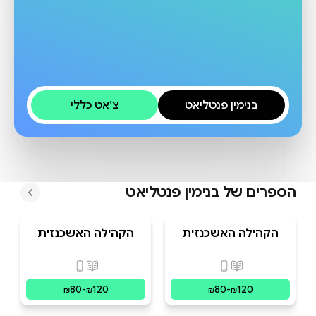
בנימין פנטליאט
צ׳אט כללי
הספרים של
בנימין פנטליאט
הקהילה האשכנזית
הקהילה האשכנזית
בצפת
בטבריה מהדורה
שלישית
פורמטים זמינים
:
מודפס, דיגיטלי
פורמטים זמינים
:
מוד
80
-
120
80
-
120
₪
₪
₪
₪