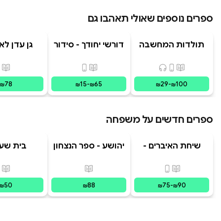
ספרים נוספים שאולי תאהבו גם
תולדות המחשבה
דורשי יחודך - סידור
גן עדן לא
האנושית
רמב"ם
פורמטים זמינים
:
מודפס, דיגיטלי, קולי
פורמטים זמינים
:
מודפס, דיגי
פור
78
15
-
65
29
-
100
₪
₪
₪
₪
₪
ספרים חדשים על משפחה
שיחת האיברים -
יהושע - ספר הנצחון
בית שע
המשפחה הפנימית
בשביל
| מסע לריפוי
פורמטים זמינים
:
מודפס, דיגיטלי
פורמטים זמינים
:
מודפס
פור
בשיטת IFS צ
50
88
75
-
90
₪
₪
₪
₪