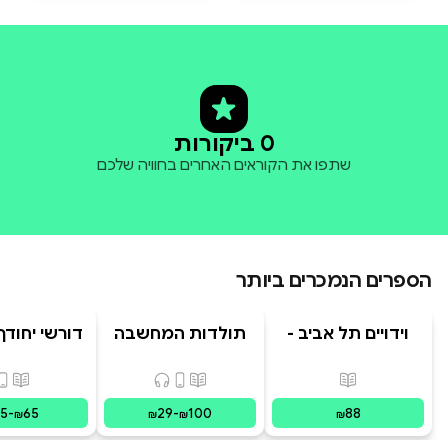
0 ביקורות
שתפו את הקוראים האחרים בחוויה שלכם
הספרים הנמכרים ביותר
וידויים תל אביב -
תולדות המחשבה
דורשי יחודך 
TLV Confessions
האנושית
רמב"
פורמטים זמינים
:
מודפס
פורמטים זמינים
:
מודפס, דיגיט
פורמ
15
-
65
29
-
100
88
₪
₪
₪
₪