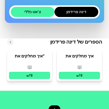
דינה פרידמן
צ׳אט כללי
הספרים של
דינה פרידמן
איך מחלקים את
"איך מחלקים את
העוגה - ערבית -
העוגה? עברית -
גירסה חדשה
גירסה חדשה
פורמטים זמינים
:
מודפס
פורמטים זמינים
:
מו
78
78
₪
₪