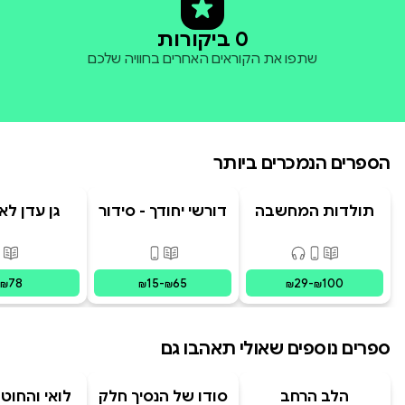
0 ביקורות
שתפו את הקוראים האחרים בחוויה שלכם
הספרים הנמכרים ביותר
תולדות המחשבה
דורשי יחודך - סידור
גן עדן לא
האנושית
רמב"ם
פורמטים זמינים
:
מודפס, דיגיטלי, קולי
פורמטים זמינים
:
מודפס, דיגי
פור
78
15
-
65
29
-
100
₪
₪
₪
₪
₪
ספרים נוספים שאולי תאהבו גם
הלב הרחב
סודו של הנסיך חלק
לואי והחוט