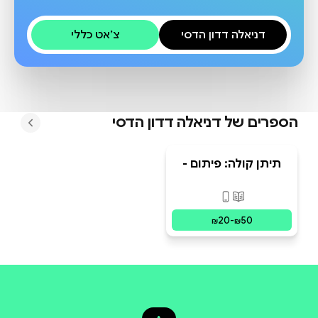
דניאלה דדון הדסי
צ׳אט כללי
הספרים של
דניאלה דדון הדסי
תיתן קולה: פיתום -
בין אומנות לריפוי
פורמטים זמינים
:
מודפס, דיגיטלי
20
-
50
₪
₪