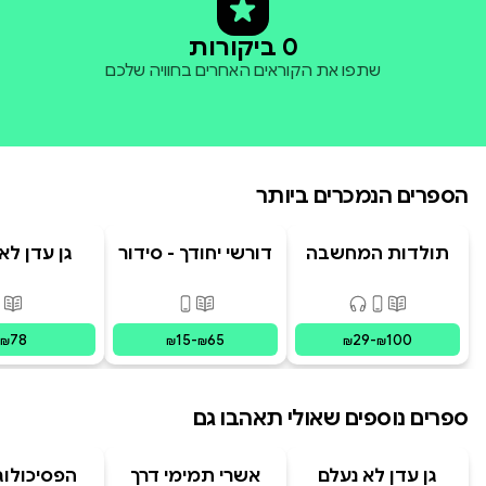
0 ביקורות
שתפו את הקוראים האחרים בחוויה שלכם
הספרים הנמכרים ביותר
תולדות המחשבה
דורשי יחודך - סידור
גן עדן לא
האנושית
רמב"ם
פורמטים זמינים
:
מודפס, דיגיטלי, קולי
פורמטים זמינים
:
מודפס, דיגי
פור
78
15
-
65
29
-
100
₪
₪
₪
₪
₪
ספרים נוספים שאולי תאהבו גם
גן עדן לא נעלם
אשרי תמימי דרך
הפסיכולוג