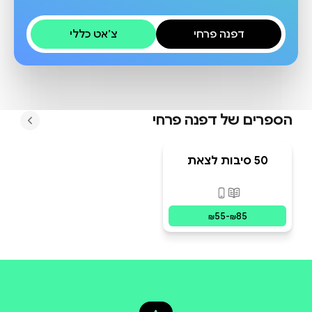
דפנה פרחי
צ׳אט כללי
הספרים של
דפנה פרחי
50 סיבות לצאת
לריצה
פורמטים זמינים
:
מודפס, דיגיטלי
55
-
85
₪
₪