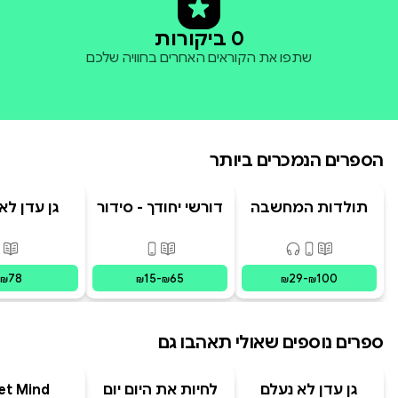
0 ביקורות
שתפו את הקוראים האחרים בחוויה שלכם
הספרים הנמכרים ביותר
תולדות המחשבה
דורשי יחודך - סידור
גן עדן לא
האנושית
רמב"ם
פורמטים זמינים
:
מודפס, דיגיטלי, קולי
פורמטים זמינים
:
מודפס, דיגי
פור
78
15
-
65
29
-
100
₪
₪
₪
₪
₪
ספרים נוספים שאולי תאהבו גם
גן עדן לא נעלם
לחיות את היום יום
et Mind