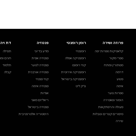
לעיין באינדקס הסופר
לדף הבית
חיפוש ספר
דת ויהדות
בית ולייפסטייל
מדע ועיון
תפילה
ספרי בישול
עיון והעשרה