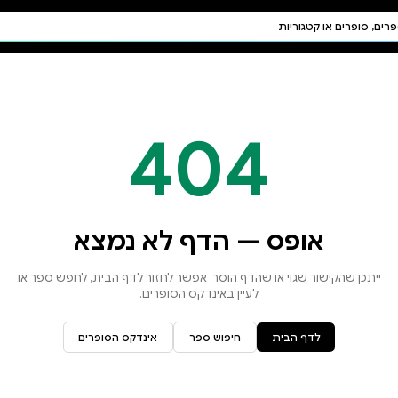
חיפוש AI
דת ויהדות
תפילה
חגים ומועדים
תלמוד
קבלה
א נמצא
זור לדף הבית, לחפש ספר או