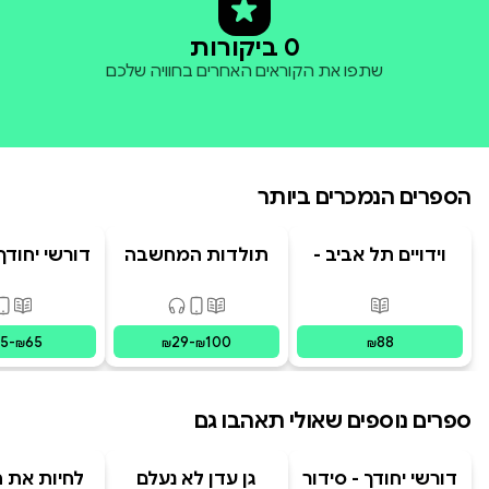
0 ביקורות
שתפו את הקוראים האחרים בחוויה שלכם
הספרים הנמכרים ביותר
וידויים תל אביב -
תולדות המחשבה
דורשי יחודך 
TLV Confessions
האנושית
רמב"
פורמטים זמינים
:
מודפס
פורמטים זמינים
:
מודפס, דיגיט
פורמ
15
-
65
29
-
100
88
₪
₪
₪
₪
ספרים נוספים שאולי תאהבו גם
דורשי יחודך - סידור
גן עדן לא נעלם
לחיות את הי