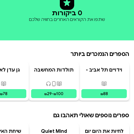
0 ביקורות
שתפו את הקוראים האחרים בחוויה שלכם
הספרים הנמכרים ביותר
וידויים תל אביב -
תולדות המחשבה
גן עדן לא
TLV Confessions
האנושית
פורמטים זמינים
:
מודפס
פורמטים זמינים
:
מודפס, דיגיט
פור
78
29
-
100
88
₪
₪
₪
₪
ספרים נוספים שאולי תאהבו גם
לחיות את היום יום
Quiet Mind
שיחת האיב