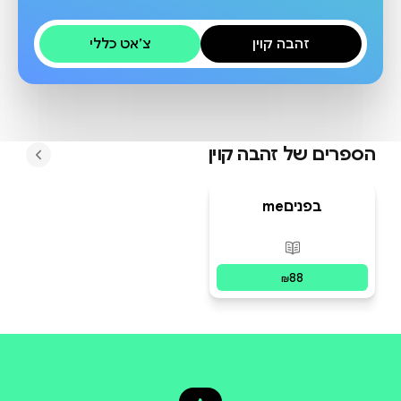
זהבה קוין
צ׳אט כללי
הספרים של
זהבה קוין
meבפנים
פורמטים זמינים
:
מודפס
88
₪