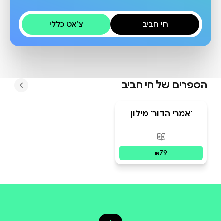
חי חביב
צ׳אט כללי
הספרים של
חי חביב
'אמרי הדור' מילון
מודרני-תנ"כי לנוסע
בזמן
פורמטים זמינים
:
מודפס
79
₪