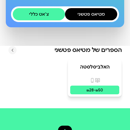
מטיאס פטשני
צ׳אט כללי
הספרים של
מטיאס פטשני
האלביסלסטה
במונדיאל (1930-
2030)
פורמטים זמינים
:
מודפס, דיגיטלי
28
-
50
₪
₪