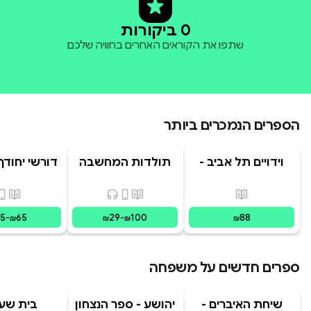
0 ביקורות
שתפו את הקוראים האחרים בחוויה שלכם
הספרים הנמכרים ביותר
וידויים תל אביב -
תולדות המחשבה
דורשי יחודך 
TLV Confessions
האנושית
רמב"
פורמטים זמינים
:
מודפס
פורמטים זמינים
:
מודפס, דיגיט
פורמ
15
-
65
29
-
100
88
₪
₪
₪
₪
ספרים חדשים על משפחה
שיחת האיברים -
יהושע - ספר הנצחון
בית שע