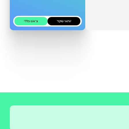
בקרוב
יוחאי שקד
צ׳אט כללי