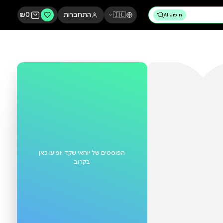
🇮🇱
התחברות
0
₪
הפוסטים של
יוחאי שקד
יופיעו כאן