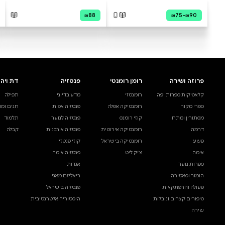
גן עדן לא נעלם
לחיות את 
יהל עוז
שחר טנג׳י
מודפס
מודפס
דיגיטלי
קולי
₪89
₪78
קנייה מהירה
·
₪78
קניי
הוספה לסל
·
₪78
הוס
89
78
₪
₪
ספר חנוך א + ב
אשרי תמי
גֹּדֵר פֶּרֶץ | מחקר, תיקון ועריכה
ישראל עלם
מודפס
מודפס
דיגיטלי
קולי
₪80
₪98
קנייה מהירה
·
₪98
קניי
הוספה לסל
·
₪98
הוס
80
98
₪
₪