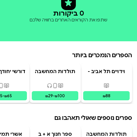
0 ביקורות
שתפו את הקוראים האחרים בחוויה שלכם
הספרים הנמכרים ביותר
וידויים תל אביב -
תולדות המחשבה
דורשי יחודך 
TLV Confessions
האנושית
רמב"
פורמטים זמינים
:
מודפס
פורמטים זמינים
:
מודפס, דיגיט
פורמ
15
-
65
29
-
100
88
₪
₪
₪
₪
ספרים נוספים שאולי תאהבו גם
תולדות המחשבה
ספר חנוך א + ב
אשרי תמימ