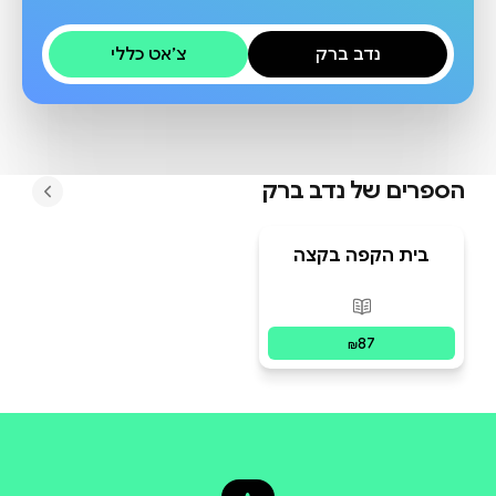
נדב ברק
צ׳אט כללי
הספרים של
נדב ברק
בית הקפה בקצה
היקום
פורמטים זמינים
:
מודפס
87
₪