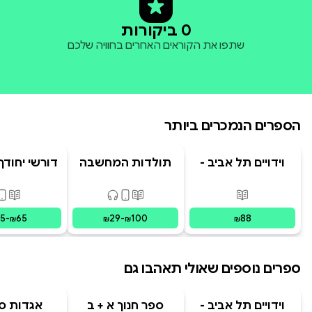
0 ביקורות
שתפו את הקוראים האחרים בחוויה שלכם
הספרים הנמכרים ביותר
וידויים תל אביב -
תולדות המחשבה
דורשי יחודך 
TLV Confessions
האנושית
רמב"
פורמטים זמינים
:
מודפס
פורמטים זמינים
:
מודפס, דיגיט
פורמ
15
-
65
29
-
100
88
₪
₪
₪
₪
ספרים נוספים שאולי תאהבו גם
וידויים תל אביב -
ספר חנוך א + ב
אגדות סי