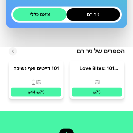
ניר רם
צ׳אט כללי
הספרים של
ניר רם
Love Bites: 101
101 דייטים ואף נשיכה
Dating Disasters
פורמטים זמינים
:
מודפס
פורמטים זמינים
:
מוד
44
-
75
75
₪
₪
₪