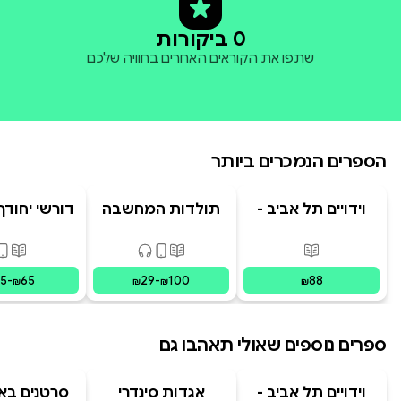
0 ביקורות
שתפו את הקוראים האחרים בחוויה שלכם
הספרים הנמכרים ביותר
וידויים תל אביב -
תולדות המחשבה
דורשי יחודך 
TLV Confessions
האנושית
רמב"
פורמטים זמינים
:
מודפס
פורמטים זמינים
:
מודפס, דיגיט
פורמ
15
-
65
29
-
100
88
₪
₪
₪
₪
ספרים נוספים שאולי תאהבו גם
וידויים תל אביב -
אגדות סינדרי
סרטנים באק