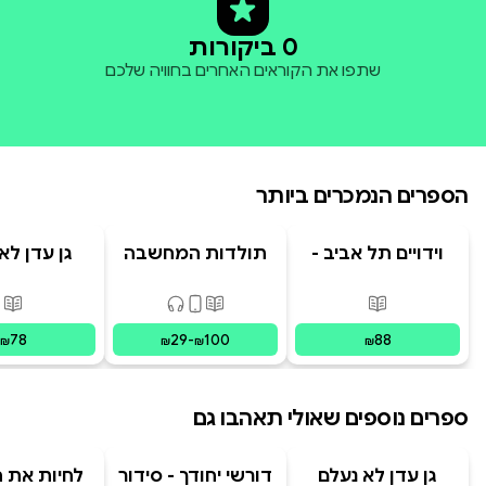
0 ביקורות
שתפו את הקוראים האחרים בחוויה שלכם
הספרים הנמכרים ביותר
וידויים תל אביב -
תולדות המחשבה
גן עדן לא
TLV Confessions
האנושית
פורמטים זמינים
:
מודפס
פורמטים זמינים
:
מודפס, דיגיט
פור
78
29
-
100
88
₪
₪
₪
₪
ספרים נוספים שאולי תאהבו גם
גן עדן לא נעלם
דורשי יחודך - סידור
לחיות את הי