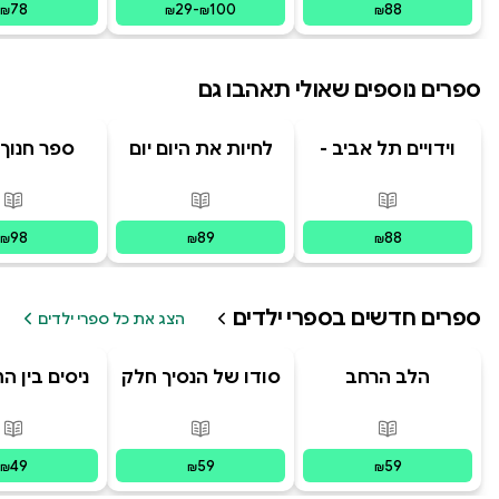
78
29
-
100
88
₪
₪
₪
₪
ספרים נוספים שאולי תאהבו גם
וידויים תל אביב -
לחיות את היום יום
ספר חנוך 
TLV Confessions
פורמטים זמינים
:
מודפס
פורמטים זמינים
:
מודפס
פור
98
89
88
₪
₪
₪
ספרים חדשים ב
ספרי ילדים
הצג את כל ספרי ילדים
הלב הרחב
סודו של הנסיך חלק
ניסים בין ה
ב' סוד הנסיך
מסע הפל
הנסתר
האבו
פורמטים זמינים
:
מודפס
פורמטים זמינים
:
מודפס
פור
49
59
59
₪
₪
₪