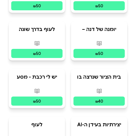
50
50
₪
₪
יומנה של דנה –
לעוף בדרך שונה
הילדה המחוננת
פורמטים זמינים
:
מודפס
פורמטים זמינים
:
מו
50
50
₪
₪
בית הציור שנרצה בו
יש לי רכבת - מסע
לגור
יצירתי עם אייפד ובינה
מלאכותית
פורמטים זמינים
:
מודפס
פורמטים זמינים
:
מו
50
40
₪
₪
יצירתיות בעידן ה-AI
לעוף