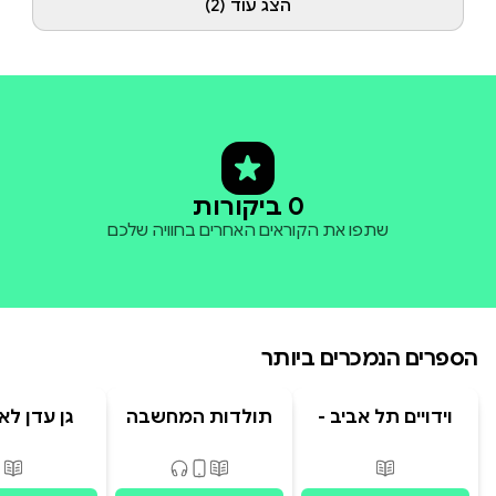
הצג עוד (2)
0 ביקורות
שתפו את הקוראים האחרים בחוויה שלכם
הספרים הנמכרים ביותר
וידויים תל אביב -
תולדות המחשבה
גן עדן לא
TLV Confessions
האנושית
פורמטים זמינים
:
מודפס
פורמטים זמינים
:
מודפס, דיגיט
פור