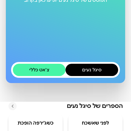
הפוסטים של
סיגל נעים
יופיעו כאן בקרוב
סיגל נעים
צ׳אט כללי
הספרים של
סיגל נעים
לפני שאשכח
כשג’ירפה הופכת
למגדל אייפל