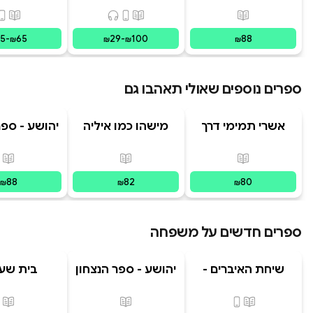
פורמטים זמינים
:
מודפס
פורמטים זמינים
:
מודפס, דיגיט
פורמ
15
-
65
29
-
100
88
₪
₪
₪
₪
ספרים נוספים שאולי תאהבו גם
אשרי תמימי דרך
מישהו כמו איליה
יהושע - ספר
פורמטים זמינים
:
מודפס
פורמטים זמינים
:
מודפס
פור
88
82
80
₪
₪
₪
ספרים חדשים על משפחה
שיחת האיברים -
יהושע - ספר הנצחון
בית שע
המשפחה הפנימית
בשביל
| מסע לריפוי
פורמטים זמינים
:
מודפס, דיגיטלי
פורמטים זמינים
:
מודפס
פור
בשיטת IFS צ