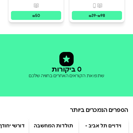
פורמטים זמינים
:
מודפס, דיגיטלי
פורמטים זמינים
:
מו
50
39
-
98
₪
₪
₪
0 ביקורות
שתפו את הקוראים האחרים בחוויה שלכם
הספרים הנמכרים ביותר
וידויים תל אביב -
תולדות המחשבה
דורשי יחודך 
TLV Confessions
האנושית
רמב"