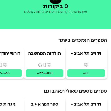
0 ביקורות
שתפו את הקוראים האחרים בחוויה שלכם
הספרים הנמכרים ביותר
וידויים תל אביב -
תולדות המחשבה
דורשי יחודך 
TLV Confessions
האנושית
רמב"
פורמטים זמינים
:
מודפס
פורמטים זמינים
:
מודפס, דיגיט
פורמ
15
-
65
29
-
100
88
₪
₪
₪
₪
ספרים נוספים שאולי תאהבו גם
וידויים תל אביב -
ספר חנוך א + ב
אגדות סי
TLV Confessions
בראשי