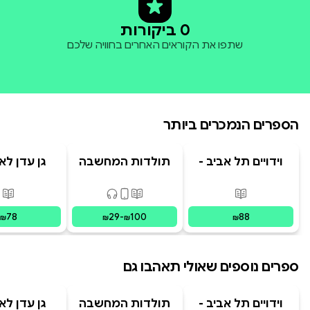
0 ביקורות
שתפו את הקוראים האחרים בחוויה שלכם
הספרים הנמכרים ביותר
וידויים תל אביב -
תולדות המחשבה
גן עדן לא
TLV Confessions
האנושית
פורמטים זמינים
:
מודפס
פורמטים זמינים
:
מודפס, דיגיט
פור
78
29
-
100
88
₪
₪
₪
₪
ספרים נוספים שאולי תאהבו גם
וידויים תל אביב -
תולדות המחשבה
גן עדן לא