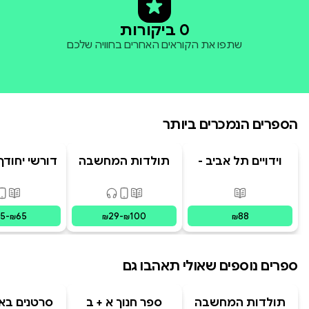
0 ביקורות
שתפו את הקוראים האחרים בחוויה שלכם
הספרים הנמכרים ביותר
וידויים תל אביב -
תולדות המחשבה
דורשי יחודך 
TLV Confessions
האנושית
רמב"
פורמטים זמינים
:
מודפס
פורמטים זמינים
:
מודפס, דיגיט
פורמ
15
-
65
29
-
100
88
₪
₪
₪
₪
ספרים נוספים שאולי תאהבו גם
תולדות המחשבה
ספר חנוך א + ב
סרטנים באק