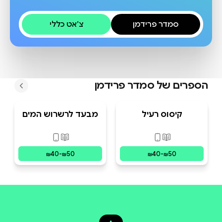
סמדר פרידמן
צ׳אט כללי
הספרים של
סמדר פרידמן
קיסוס רעיל
מבעד לרשרוש המים
פורמטים זמינים
:
מודפס, דיגיטלי
פורמטים זמינים
:
מוד
40
-
50
40
-
50
₪
₪
₪
₪