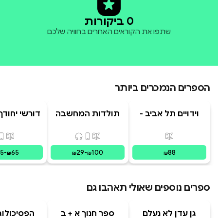
0 ביקורות
שתפו את הקוראים האחרים בחוויה שלכם
הספרים הנמכרים ביותר
וידויים תל אביב -
תולדות המחשבה
דורשי יחודך 
TLV Confessions
האנושית
רמב"
פורמטים זמינים
:
מודפס
פורמטים זמינים
:
מודפס, דיגיט
פורמ
15
-
65
29
-
100
88
₪
₪
₪
₪
ספרים נוספים שאולי תאהבו גם
גן עדן לא נעלם
ספר חנוך א + ב
הפסיכולוג