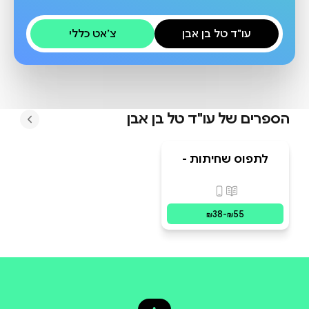
עו"ד טל בן אבן
צ׳אט כללי
הספרים של
עו"ד טל בן אבן
לתפוס שחיתות -
מאחורי הקלעים של
חקירות להב 433
פורמטים זמינים
:
מודפס, דיגיטלי
38
-
55
₪
₪