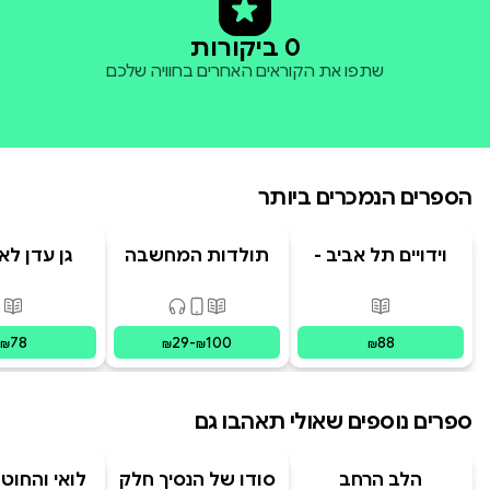
0 ביקורות
שתפו את הקוראים האחרים בחוויה שלכם
הספרים הנמכרים ביותר
וידויים תל אביב -
תולדות המחשבה
גן עדן לא
TLV Confessions
האנושית
פורמטים זמינים
:
מודפס
פורמטים זמינים
:
מודפס, דיגיט
פור
78
29
-
100
88
₪
₪
₪
₪
ספרים נוספים שאולי תאהבו גם
הלב הרחב
סודו של הנסיך חלק
לואי והחוט