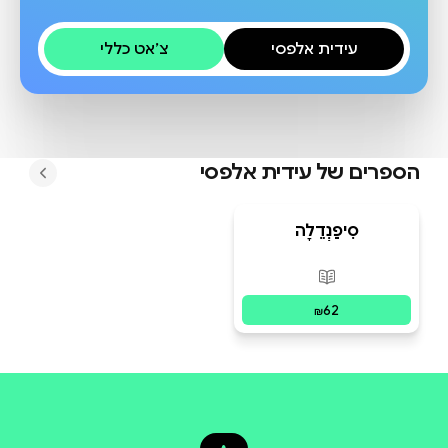
עידית אלפסי
צ׳אט כללי
הספרים של
עידית אלפסי
סִיפַנְדֵלָה
פורמטים זמינים
:
מודפס
62
₪