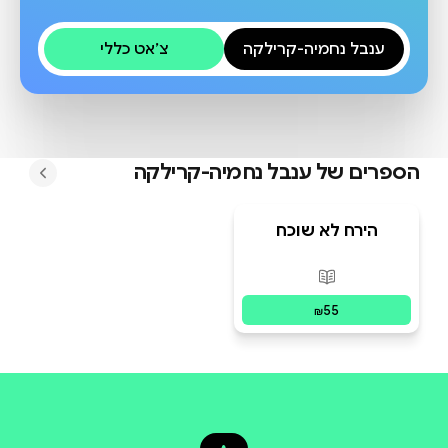
ענבל נחמיה-קרילקה
צ׳אט כללי
הספרים של
ענבל נחמיה-קרילקה
הירח לא שוכח
פורמטים זמינים
:
מודפס
55
₪