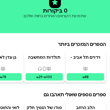
0 ביקורות
שתפו את הקוראים האחרים בחוויה שלכם
הספרים הנמכרים ביותר
וידויים תל אביב -
תולדות המחשבה
גן עדן לא
TLV Confessions
האנושית
פורמטים זמינים
:
מודפס
פורמטים זמינים
:
מודפס, דיגיט
פור
78
29
-
100
88
₪
₪
₪
₪
ספרים נוספים שאולי תאהבו גם
הלב הרחב
סודו של הנסיך חלק
לואי והחוט