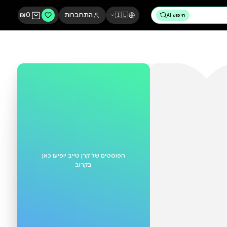
🇮🇱
התחברות
0
₪
הפוסטים של
קרן טייב
יופיעו כאן