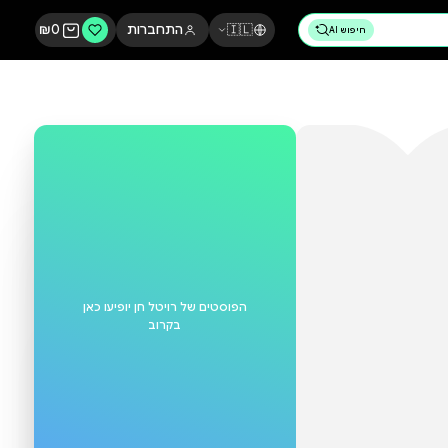
🇮🇱
התחברות
0
₪
הפוסטים של
רויטל חן
יופיעו כאן