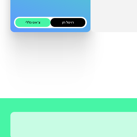
בקרוב
רויטל חן
צ׳אט כללי