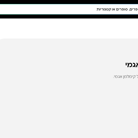
חיפוש AI
דת ויהדות
תפילה
חגים ומועדים
תלמוד
קבלה