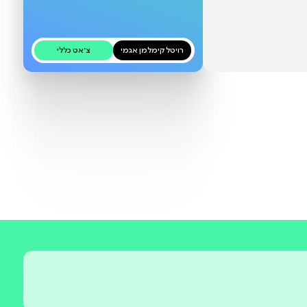
יופיעו כאן בקרוב
רויטל קימלמן אגמי
צ׳אט כללי