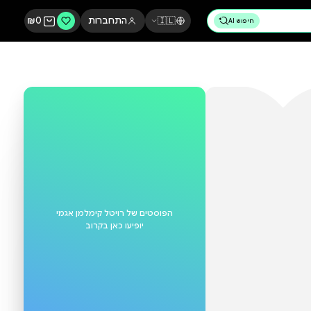
🇮🇱
התחברות
0
₪
הפוסטים של
רויטל קימלמן אגמי