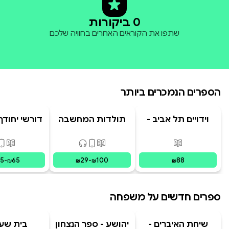
0 ביקורות
שתפו את הקוראים האחרים בחוויה שלכם
הספרים הנמכרים ביותר
וידויים תל אביב -
תולדות המחשבה
דורשי יחודך 
TLV Confessions
האנושית
רמב"
פורמטים זמינים
:
מודפס
פורמטים זמינים
:
מודפס, דיגיט
פורמ
15
-
65
29
-
100
88
₪
₪
₪
₪
ספרים חדשים על משפחה
שיחת האיברים -
יהושע - ספר הנצחון
בית שע