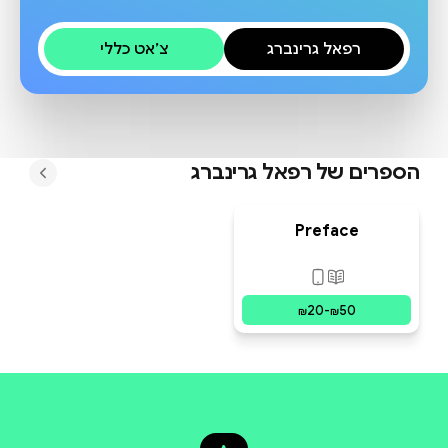
רפאל גרינברג
צ׳אט כללי
הספרים של
רפאל גרינברג
Preface
פורמטים זמינים
:
מודפס, דיגיטלי
20
-
50
₪
₪