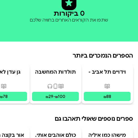
0 ביקורות
שתפו את הקוראים האחרים בחוויה שלכם
הספרים הנמכרים ביותר
וידויים תל אביב -
תולדות המחשבה
גן עדן לא
TLV Confessions
האנושית
פורמטים זמינים
:
מודפס
פורמטים זמינים
:
מודפס, דיגיט
פור
78
29
-
100
88
₪
₪
₪
₪
ספרים נוספים שאולי תאהבו גם
מישהו כמו איליה
כולם אוהבים אותי.
אור בקצה 