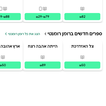
מרחוק
פורמטים זמינים
:
מודפס
פורמטים זמינים
:
מודפס, דיגי
פורמ
29
-
88
29
-
79
82
₪
₪
₪
₪
ספרים חדשים ב
רומן רומנטי
הצג את כל רומן רומנטי
צל האזדרכת
הייתה אהבה רצח
ארץ אהובה 
עננים עולה
פורמטים זמינים
:
מודפס
פורמטים זמינים
:
מודפס
פור
50
89
50
₪
₪
₪