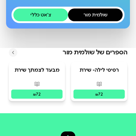
שולמית מור
צ׳אט כללי
הספרים של
שולמית מור
רסיסי לילה- שירת
מבעד לצמתך שירת
השירים
השירים
פורמטים זמינים
:
מודפס
פורמטים זמינים
:
מו
72
72
₪
₪