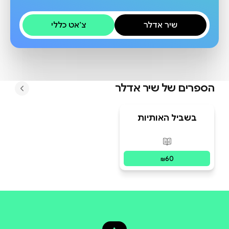
שיר אדלר
צ׳אט כללי
הספרים של
שיר אדלר
בשביל האותיות
פורמטים זמינים
:
מודפס
60
₪