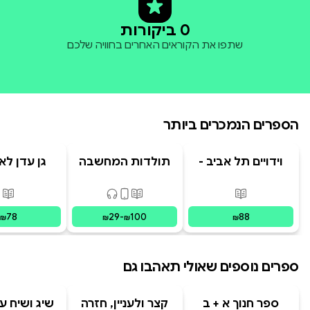
0 ביקורות
שתפו את הקוראים האחרים בחוויה שלכם
הספרים הנמכרים ביותר
וידויים תל אביב -
תולדות המחשבה
גן עדן לא
TLV Confessions
האנושית
פורמטים זמינים
:
מודפס
פורמטים זמינים
:
מודפס, דיגיט
פור
78
29
-
100
88
₪
₪
₪
₪
ספרים נוספים שאולי תאהבו גם
ספר חנוך א + ב
קצר ולעניין, חזרה
שיג ושיח ע