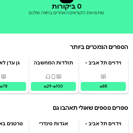
0 ביקורות
שתפו את הקוראים האחרים בחוויה שלכם
הספרים הנמכרים ביותר
וידויים תל אביב -
תולדות המחשבה
גן עדן לא
TLV Confessions
האנושית
פורמטים זמינים
:
מודפס
פורמטים זמינים
:
מודפס, דיגיט
פור
78
29
-
100
88
₪
₪
₪
₪
ספרים נוספים שאולי תאהבו גם
וידויים תל אביב -
אגדות סינדרי
סרטנים באק
TLV Confessions
בראשית