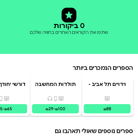
0 ביקורות
שתפו את הקוראים האחרים בחוויה שלכם
הספרים הנמכרים ביותר
וידויים תל אביב -
תולדות המחשבה
דורשי יחודך 
TLV Confessions
האנושית
רמב"
פורמטים זמינים
:
מודפס
פורמטים זמינים
:
מודפס, דיגיט
פורמ
15
-
65
29
-
100
88
₪
₪
₪
₪
ספרים נוספים שאולי תאהבו גם