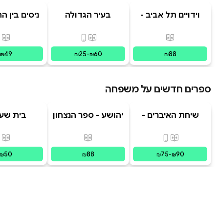
וידויים תל אביב -
בעיר הגדולה
ניסים בין ה
TLV Confessions
מסע הפל
האבו
פורמטים זמינים
:
מודפס
פורמטים זמינים
:
מודפס, דיגי
פור
49
25
-
60
88
₪
₪
₪
₪
ספרים חדשים על משפחה
שיחת האיברים -
יהושע - ספר הנצחון
בית שע
המשפחה הפנימית
בשביל
| מסע לריפוי
פורמטים זמינים
:
מודפס, דיגיטלי
פורמטים זמינים
:
מודפס
פור
בשיטת IFS צ
50
88
75
-
90
₪
₪
₪
₪