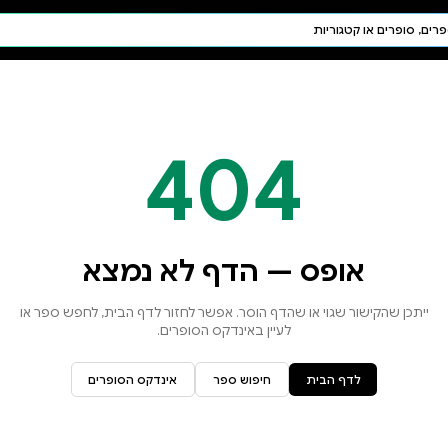
חיפוש AI
דת ויהדות
תפילה
חגים ומועדים
תלמוד
קבלה
א נמצא
זור לדף הבית, לחפש ספר או