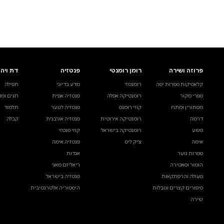
לעיין באינדקס הסופר
לדף הבית
חיפוש ספר
דת ויהדות
בית ולייפסטייל
מדע ועיון
תפילה
ספרי בישול
עיון והעשרה