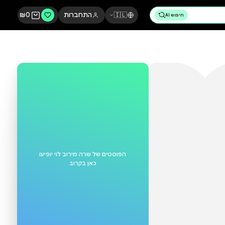
🇮🇱
התחברות
0
₪
הפוסטים של
שרה מירוב לוי
יופיעו