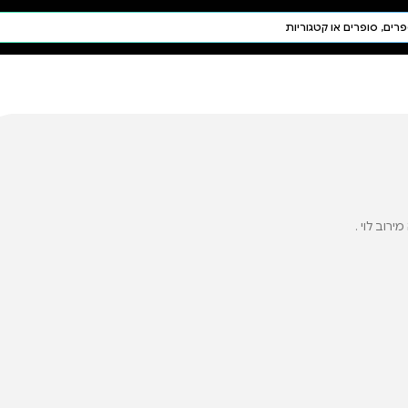
חיפוש AI
דת ויהדות
תפילה
חגים ומועדים
תלמוד
קבלה