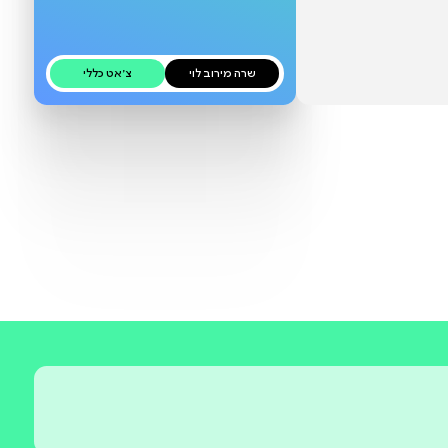
כאן בקרוב
שרה מירוב לוי
צ׳אט כללי