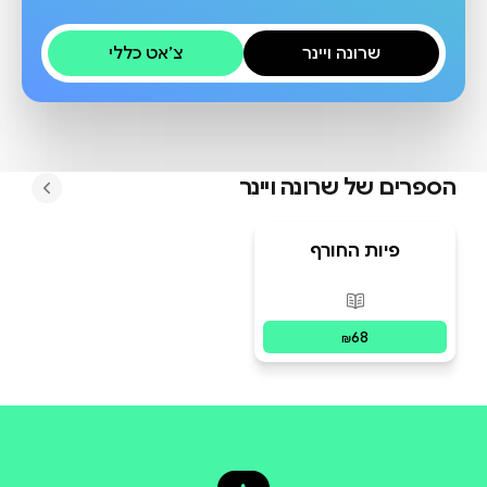
שרונה ויינר
צ׳אט כללי
הספרים של
שרונה ויינר
פיות החורף
פורמטים זמינים
:
מודפס
68
₪