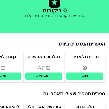
0 ביקורות
שתפו את הקוראים האחרים בחוויה שלכם
הספרים הנמכרים ביותר
וידויים תל אביב -
תולדות המחשבה
גן עדן לא
TLV Confessions
האנושית
פורמטים זמינים
:
מודפס
פורמטים זמינים
:
מודפס, דיגיט
פור
78
29
-
100
88
₪
₪
₪
₪
ספרים נוספים שאולי תאהבו גם
הלב הרחב
סודו של הנסיך חלק
לואי והחוט